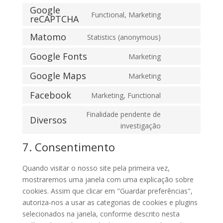
Google
Functional, Marketing
reCAPTCHA
Consent
to
Matomo
Statistics (anonymous)
Consent
service
to
google-
Google Fonts
Marketing
Consent
service
recaptcha
to
Google Maps
Marketing
matomo
Consent
service
to
Facebook
Marketing, Functional
google-
Consent
service
fonts
to
Finalidade pendente de
google-
Diversos
service
Consent
investigação
maps
facebook
to
7. Consentimento
service
diversos
Quando visitar o nosso site pela primeira vez,
mostraremos uma janela com uma explicação sobre
cookies. Assim que clicar em "Guardar preferências",
autoriza-nos a usar as categorias de cookies e plugins
selecionados na janela, conforme descrito nesta